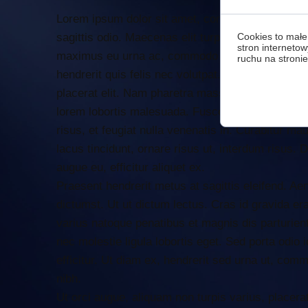
Lorem ipsum dolor sit amet, consectetur adipiscin
Cookies to małe
sagittis odio. Maecenas elit turpis, bibendum in
stron internetow
maximus eu urna ac, commodo convallis ligula. C
ruchu na stronie
hendrerit quis felis nec volutpat. In quis dictum
placerat elit. Nam pharetra massa id condimentum
lorem lobortis malesuada. Fusce ullamcorper lorem
risus, et feugiat nulla venenatis in. Curabitur mau
lacus tincidunt, ornare risus ut, interdum risus. D
augue eu, efficitur aliquet ex.
Praesent hendrerit metus at sagittis eleifend. Ae
dictumst. Ut ut dictum lectus. Cras id gravida e
varius natoque penatibus et magnis dis parturie
nec molestie ligula lobortis eget. Sed porta odio 
efficitur. Ut diam ex, hendrerit sed urna ut, com
nibh.
Ut orci augue, aliquam non turpis varius, placera