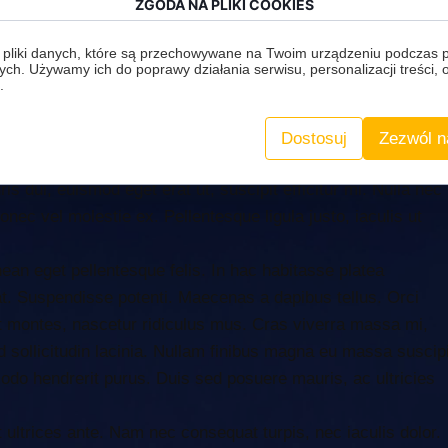
ZGODA NA PLIKI COOKIES
g elit. Nullam mattis ultricies velit quis semper. Morbi quis
 pliki danych, które są przechowywane na Twoim urządzeniu podczas 
 dapibus quis, pellentesque eu massa. Donec lacus ante,
ych. Używamy ich do poprawy działania serwisu, personalizacji treści, 
ras non fringilla nunc, bibendum feugiat neque. Proin
.
 mauris. Suspendisse ut tellus dapibus, malesuada risus id,
 porttitor. Quisque fermentum malesuada turpis, id tristiqu
Dostosuj
Zezwól n
 urna, at tincidunt felis fringilla ac. Aliquam congue rutrum
ris dui, euismod eget erat ut, suscipit efficitur mi. Nulla nec
onec vel molestie ex. Pellentesque ligula justo, iaculis ut
nean eget pellentesque felis. In hac habitasse platea
rat. Suspendisse potenti. Maecenas a dapibus tellus. Orci
nt montes, nascetur ridiculus mus. Cras viverra massa mi,
id sollicitudin lacinia. Nullam finibus magna eu massa suscipi
modo hendrerit purus. Duis sed posuere mauris, ac ultricies
t ultrices ante. Nam nec consequat turpis, nec iaculis dolor.