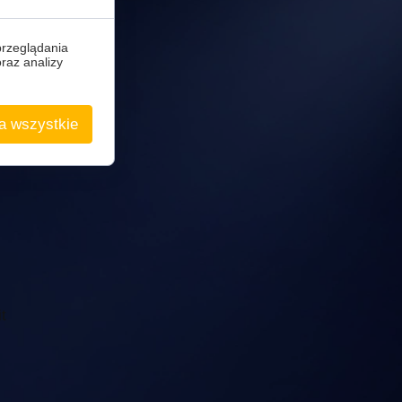
przeglądania
oraz analizy
e
a wszystkie
t